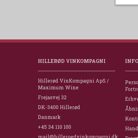
HILLERØD VINKOMPAGNI
INF
Hillerød VinKompagni ApS /
Perso
Maximum Wine
Fortr
Frejasvej 32
Erhv
DK-3400 Hillerød
Åbni
Danmark
Konta
+45 34 110 100
Hand
mail@hilleroedvinkompagni.dk