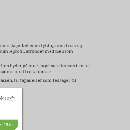
nere dage. Det er en fyldig, men frisk og
 humleprofil, afrundet med nænsom
ften byder på malt, brød og kiks samt en let
sødme med frisk finesse.
assen, til tapas eller som ledsager til
ekræft
r 18 år