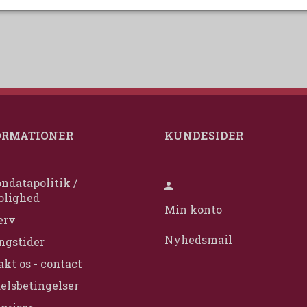
ORMATIONER
KUNDESIDER
ndatapolitik /
olighed
Min konto
erv
Nyhedsmail
ngstider
kt os - contact
elsbetingelser