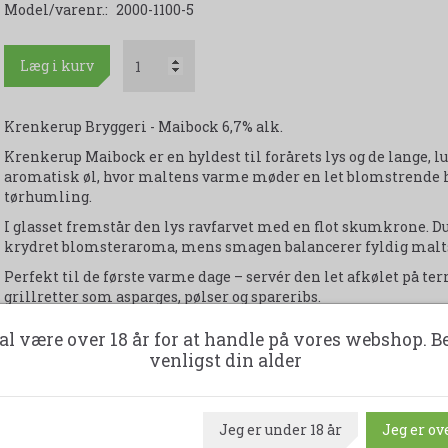
Model/varenr.:
2000-1100-5
Læg i kurv
Krenkerup Bryggeri - Maibock 6,7% alk.
Krenkerup Maibock er en hyldest til forårets lys og de lange, lu
aromatisk øl, hvor maltens varme møder en let blomstrende
tørhumling.
I glasset fremstår den lys ravfarvet med en flot skumkrone. Du
krydret blomsteraroma, mens smagen balancerer fyldig malt
Perfekt til de første varme dage – servér den let afkølet på terr
grillretter som asparges, pølser og spareribs.
al være over 18 år for at handle på vores webshop. B
Udskriv produktark
venligst din alder
Jeg er under 18 år
Jeg er ove