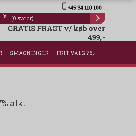
(
0
varer
)
GRATIS FRAGT v/ køb over
499,-
R
SMAGNINGER
FRIT VALG 75,-
% alk.