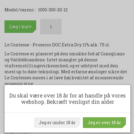
Model/varenr.:
1000-300-20-12
Læg i kurv
Le Contesse - Prosecco DOC Extra Dry 11% alk. 75 cl.
Le Contesse er placeret på den smukke fod af Conegliano
og Valdobbiandene. Intet mangler på denne
vinfremstillingsvirksomhed, og er udstyret med den
mest up to date-teknologi. Med erfarne ønologer sikre det
Le Contesses succes i at lave høj kvalitet af mousserende
prosecco vine.
Prosecco-druen ses stort set kun dyrket i Norditalien, men
Du skal være over 18 år for at handle på vores
det må tilskrives sortens tendens til at modne ret sent (og
webshop. Bekræft venligst din alder
dermed risikere at blive udsat for hagl eller frost), som
har holdt de andre europæiske vinlande fra at "adoptere"
druen. Prosecco kendetegnes ved dens elegance og sprøde
Jeg er under 18 år
Jeg er over 18 år
frugt, som munder ud i et delikat "bid" af mandel, som gør
vinen fantastisk velegnet til at ledsage en bred vifte af