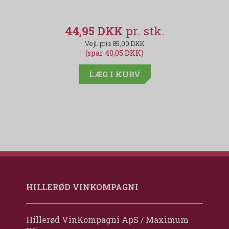
44,95 DKK
85,00 DKK
(spar 40,05 DKK)
LÆG I KURV
HILLERØD VINKOMPAGNI
Hillerød VinKompagni ApS / Maximum