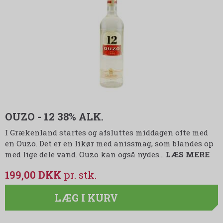
OUZO - 12 38% ALK.
I Grækenland startes og afsluttes middagen ofte med
en Ouzo. Det er en likør med anissmag, som blandes op
med lige dele vand. Ouzo kan også nydes…
LÆS MERE
199,00 DKK
LÆG I KURV