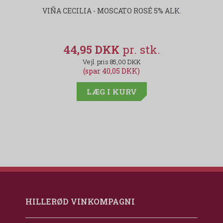
VIÑA CECILIA - MOSCATO ROSÉ 5% ALK.
44,95 DKK
85,00 DKK
(spar 40,05 DKK)
LÆG I KURV
HILLERØD VINKOMPAGNI