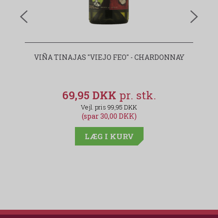
VIÑA TINAJAS "VIEJO FEO" - CHARDONNAY
M
69,95 DKK
99,95 DKK
(spar 30,00 DKK)
LÆG I KURV