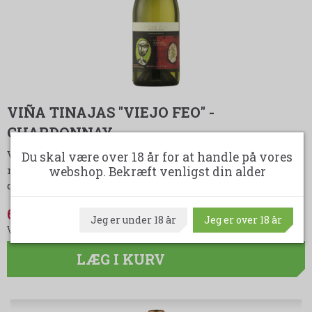
VIÑA TINAJAS "VIEJO FEO" -
CHARDONNAY
Viña Tinajas er utrolig glade for denne Chardonnay. De
Du skal være over 18 år for at handle på vores
mener at have ramt en helt unik og speciel stil fra
webshop. Bekræft venligst din alder
deres område. De er godt klar over, at Maul…
LÆS MERE
69,95 DKK
(spar 30,00 DKK)
Jeg er under 18 år
Jeg er over 18 år
99,95 DKK
LÆG I KURV