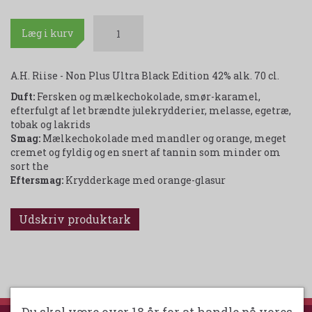
Læg i kurv
A.H. Riise - Non Plus Ultra Black Edition 42% alk. 70 cl.
Duft:
Fersken og mælkechokolade, smør-karamel,
efterfulgt af let brændte julekrydderier, melasse, egetræ,
tobak og lakrids
Smag:
Mælkechokolade med mandler og orange, meget
cremet og fyldig og en snert af tannin som minder om
sort the
Eftersmag:
Krydderkage med orange-glasur
Udskriv produktark