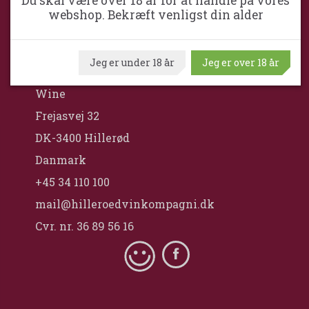
Du skal være over 18 år for at handle på vores
webshop. Bekræft venligst din alder
HILLERØD VINKOMPAGNI
Jeg er under 18 år
Jeg er over 18 år
Hillerød VinKompagni ApS / Maximum
Wine
Frejasvej 32
DK-3400 Hillerød
Danmark
+45 34 110 100
mail@hilleroedvinkompagni.dk
Cvr. nr. 36 89 56 16