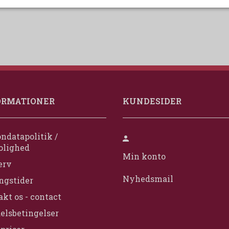
ORMATIONER
KUNDESIDER
ndatapolitik /
olighed
Min konto
erv
Nyhedsmail
ngstider
kt os - contact
elsbetingelser