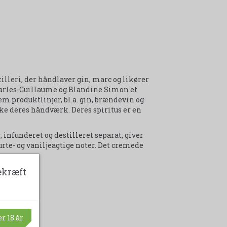
tilleri, der håndlaver gin, marc og likører
harles-Guillaume og Blandine Simon et
m produktlinjer, bl.a. gin, brændevin og
yrke deres håndværk. Deres spiritus er en
infunderet og destilleret separat, giver
rte- og vaniljeagtige noter. Det cremede
ekræft
r 18 år