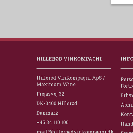
HILLERØD VINKOMPAGNI
INF
Hillerød VinKompagni ApS /
Perso
Maximum Wine
Fortr
Frejasvej 32
Erhv
DK-3400 Hillerød
Åbni
Danmark
Konta
+45 34 110 100
Hand
mail@hilleroedvinkompagni.dk