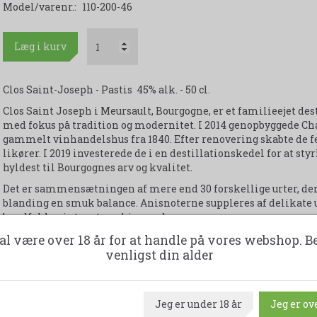
Model/varenr.:
110-200-46
Læg i kurv
Clos Saint-Joseph - Pastis 45% alk. - 50 cl.
Clos Saint Joseph i Meursault, Bourgogne, er et familieejet des
med fokus på tradition og modernitet. I 2014 genopbyggede C
gammelt vinhandelshus fra 1840. Efter renovering skabte de fe
likører. I 2019 investerede de i en destillationskedel for at st
hyldest til Bourgognes arv og kvalitet.
Det er sammensætningen af mere end 30 forskellige urter, der, 
blanding en smuk balance. Anisnoterne suppleres af delikate u
bundfald er intenst og skinnende.
al være over 18 år for at handle på vores webshop. B
venligst din alder
Udskriv produktark
Jeg er under 18 år
Jeg er ove