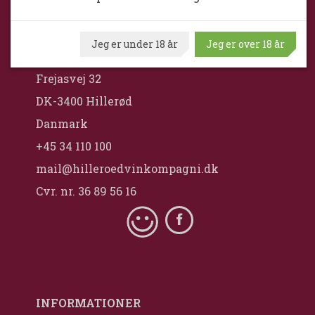
Hillerød VinKompagni ApS / Maximum
Jeg er under 18 år
Jeg er over 18 år
Wine
Frejasvej 32
DK-3400 Hillerød
Danmark
+45 34 110 100
mail@hilleroedvinkompagni.dk
Cvr. nr. 36 89 56 16
INFORMATIONER