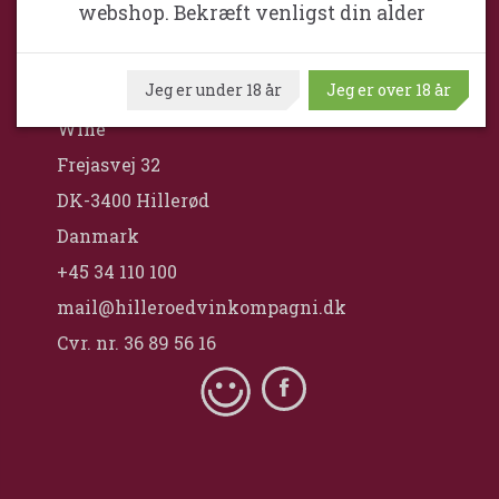
webshop. Bekræft venligst din alder
HILLERØD VINKOMPAGNI
Jeg er under 18 år
Jeg er over 18 år
Hillerød VinKompagni ApS / Maximum
Wine
Frejasvej 32
DK-3400 Hillerød
Danmark
+45 34 110 100
mail@hilleroedvinkompagni.dk
Cvr. nr. 36 89 56 16