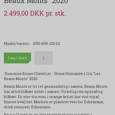
Beaux Monts" 2020
2.499,00 DKK
Model/varenr.:
1000-600-120-62
Læg i kurv
Domaine Bruno Clavelier - Vosne Romanée 1.Cru "Les
Beaux Monts" 2020
Beaux Monts er tit ret genkendelig i næsen. Beaux Monts
har altid blåbær noter i næsen. Virkelig ren og kraftig
blåbær. En stor vin som i mange årtier har vist sig af
fineste kvalitet. Marken er placeret vest for Echezeaux,
altså ovenover Echezeaux.
Bruno Clavelier, en femte generations vinavler i