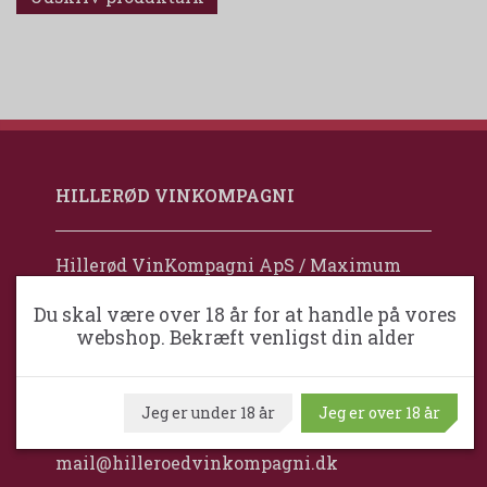
HILLERØD VINKOMPAGNI
Hillerød VinKompagni ApS / Maximum
Wine
Du skal være over 18 år for at handle på vores
Frejasvej 32
webshop. Bekræft venligst din alder
DK-3400 Hillerød
Danmark
Jeg er under 18 år
Jeg er over 18 år
+45 34 110 100
mail@hilleroedvinkompagni.dk