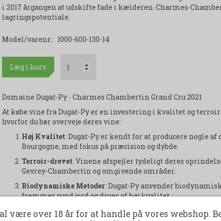
i 2017 årgangen at udskifte fade i kælderen. Charmes-Chamber
lagringspotentiale.
Model/varenr.:
1000-600-130-14
Læg i kurv
Domaine Dugat-Py - Charmes Chambertin Grand Cru 2021
At købe vine fra Dugat-Py er en investering i kvalitet og terroi
hvorfor du bør overveje deres vine:
Høj Kvalitet
: Dugat-Py er kendt for at producere nogle af
Bourgogne, med fokus på præcision og dybde.
Terroir-drevet
: Vinene afspejler tydeligt deres oprindels
Gevrey-Chambertin og omgivende områder.
Biodynamiske Metoder
: Dugat-Py anvender biodynamisk
fremmer sund jord og druer af høj kvalitet.
Aldring Potentiale
: Deres vine er kendt for deres evne ti
al være over 18 år for at handle på vores webshop. B
ideelle til lagring og investering.