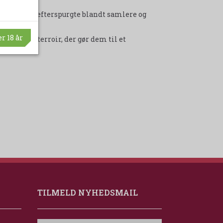
 sjældne og efterspurgte blandt samlere og
r 18 år
vation og terroir, der gør dem til et
TILMELD NYHEDSMAIL