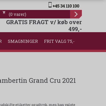
(
0
varer
)
GRATIS FRAGT v/ køb over
499,-
R
SMAGNINGER
FRIT VALG 75,-
mbertin Grand Cru 2021
at udskifte etiketter og udtryk, men han valgte