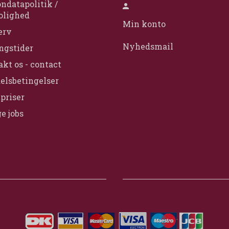
ndatapolitik /
olighed
Min konto
erv
Nyhedsmail
ngstider
kt os - contact
elsbetingelser
priser
e jobs