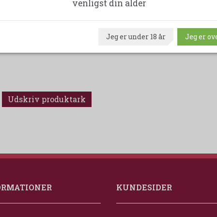
venligst din alder
Eksklusivitet
: Produktionen er lille, hvilket gør vinene
kendere.
Jeg er under 18 år
Jeg er ove
Dugat-Py's vine tilbyder en unik kombination af tradition, inno
værdifuldt tilføjelse til enhver vinsamling.
Udskriv produktark
ORMATIONER
KUNDESIDER