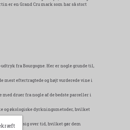
tin er en Grand Cru mark som har så stort
r-udtryk fra Bourgogne. Her er nogle grunde til,
 de mest eftertragtede og højt vurderede vine i
e med druer fra nogle af de bedste parceller i
e og økologiske dyrkningsmetoder, hvilket
l at udvikle sig over tid, hvilket gør dem
ekræft