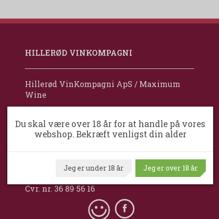
HILLERØD VINKOMPAGNI
Hillerød VinKompagni ApS / Maximum
Wine
Frejasvej 32
Du skal være over 18 år for at handle på vores
DK-3400 Hillerød
webshop. Bekræft venligst din alder
Danmark
+45 34 110 100
Jeg er under 18 år
Jeg er over 18 år
mail@hilleroedvinkompagni.dk
Cvr. nr. 36 89 56 16