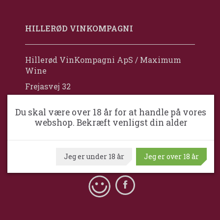
HILLERØD VINKOMPAGNI
Hillerød VinKompagni ApS / Maximum
Wine
Frejasvej 32
DK-3400 Hillerød
Du skal være over 18 år for at handle på vores
Danmark
webshop. Bekræft venligst din alder
+45 34 110 100
mail@hilleroedvinkompagni.dk
Jeg er under 18 år
Jeg er over 18 år
Cvr. nr. 36 89 56 16