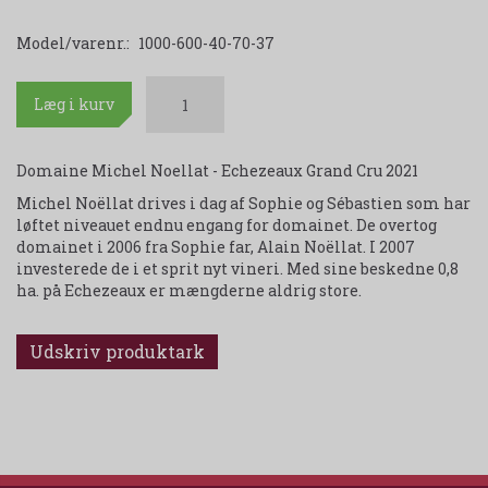
Model/varenr.:
1000-600-40-70-37
Læg i kurv
Domaine Michel Noellat - Echezeaux Grand Cru 2021
Michel Noëllat drives i dag af Sophie og Sébastien som har
løftet niveauet endnu engang for domainet. De overtog
domainet i 2006 fra Sophie far, Alain Noëllat. I 2007
investerede de i et sprit nyt vineri. Med sine beskedne 0,8
ha. på Echezeaux er mængderne aldrig store.
Udskriv produktark