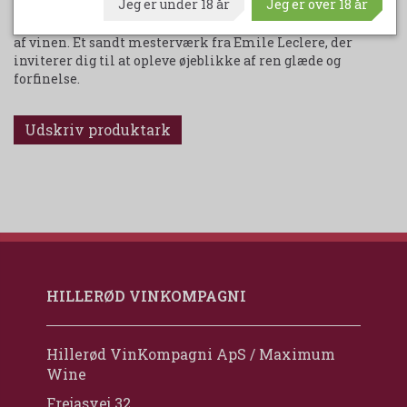
Jeg er under 18 år
Jeg er over 18 år
champagne, er den også tilgængelig som NATURE med 0
dosering, hvilket fremhæver renheden og autenticiteten
af vinen. Et sandt mesterværk fra Emile Leclere, der
inviterer dig til at opleve øjeblikke af ren glæde og
forfinelse.
Udskriv produktark
HILLERØD VINKOMPAGNI
Hillerød VinKompagni ApS / Maximum
Wine
Frejasvej 32