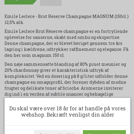
Emile Leclere - Brut Reserve Champagne MAGNUM (150cl.)
12,5% alk.
Emile Leclere Brut Réserve champagne er en fortryllende
oplevelse for sanserne, skabt med omhu og ekspertise.
Denne champagne, der er blevet beriget gennem tre års
lagring i kældrene, udtrykker raffinement og elegance. Få
den her som magnum 150 cl.
Den nøje sammensatte blanding af 80% pinot meunier og
20% chardonnay giver et karakteristisk udtryk af
kompleksitet. Ved en dosering på 8 g/liter udfolder denne
champagne en smagsprofil, der forener dybden af modne
frugter og delikate toner af brioche. Aromerne inviterer
dig ind i en verden af subtile nuancer og behagelige
overraskelser.
Du skal være over 18 år for at handle på vores
Emile Leclere Brut Réserve champagne er ikke kun en
webshop. Bekræft venligst din alder
fornøjelse som aperitif, men også en ideel ledsager til
måltider, der forstærker smagsoplevelsen.
For dem, der søger det ultimative udtryk af denne