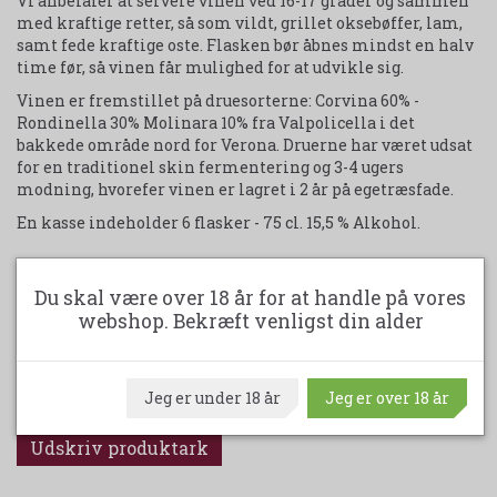
Vi anbefaler at servere vinen ved 16-17 grader og sammen
med kraftige retter, så som vildt, grillet oksebøffer, lam,
samt fede kraftige oste. Flasken bør åbnes mindst en halv
time før, så vinen får mulighed for at udvikle sig.
Vinen er fremstillet på druesorterne: Corvina 60% -
Rondinella 30% Molinara 10% fra Valpolicella i det
bakkede område nord for Verona. Druerne har været udsat
for en traditionel skin fermentering og 3-4 ugers
modning, hvorefer vinen er lagret i 2 år på egetræsfade.
En kasse indeholder 6 flasker - 75 cl. 15,5 % Alkohol.
Du skal være over 18 år for at handle på vores
Model/varenr.:
1000-600-60-50-10-11
webshop. Bekræft venligst din alder
Læg i kurv
Jeg er under 18 år
Jeg er over 18 år
Udskriv produktark