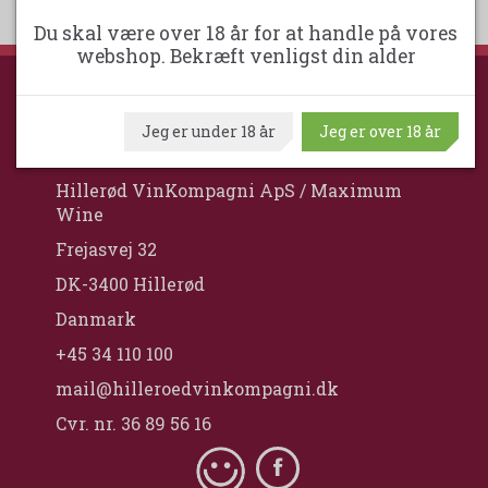
Du skal være over 18 år for at handle på vores
webshop. Bekræft venligst din alder
HILLERØD VINKOMPAGNI
Jeg er under 18 år
Jeg er over 18 år
Hillerød VinKompagni ApS / Maximum
Wine
Frejasvej 32
DK-3400 Hillerød
Danmark
+45 34 110 100
mail@hilleroedvinkompagni.dk
Cvr. nr. 36 89 56 16