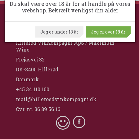
Du skal være over 18 år for at handle på vores
webshop. Bekræft venligst din alder
HILLERØD VINKOMPAGNI
Jeg er under 18 år
Jeg er over 18 år
Hillerød VinKompagni ApS / Maximum
Wine
Frejasvej 32
DK-3400 Hillerød
Danmark
+45 34 110 100
mail@hilleroedvinkompagni.dk
Cvr. nr. 36 89 56 16