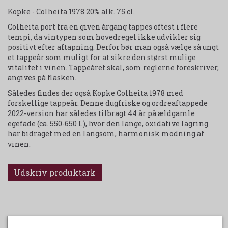
Kopke - Colheita 1978 20% alk. 75 cl.
Colheita port fra en given årgang tappes oftest i flere
tempi, da vintypen som hovedregel ikke udvikler sig
positivt efter aftapning. Derfor bør man også vælge så ungt
et tappeår som muligt for at sikre den størst mulige
vitalitet i vinen. Tappeåret skal, som reglerne foreskriver,
angives på flasken.
Således findes der også Kopke Colheita 1978 med
forskellige tappeår. Denne dugfriske og ordreaftappede
2022-version har således tilbragt 44 år på ældgamle
egefade (ca. 550-650 L), hvor den lange, oxidative lagring
har bidraget med en langsom, harmonisk modning af
vinen.
Udskriv produktark