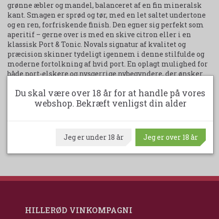
grønne æbler og mandel, balanceret af en fin mineralsk
kant. Smagen er sprød og tør, med en let saltet undertone
og en ren, forfriskende finish. Den egner sig perfekt som
aperitif – gerne over is med en skive citron eller i en
klassisk Port & Tonic. Novals signatur af kvalitet og
præcision skinner tydeligt igennem i denne stilfulde og
moderne fortolkning af hvid port. En oplagt mulighed for
både port-elskere og nysgerrige nybegyndere, der ønsker
noget let, livligt og anderledes. Elegant, alsidig og
Du skal være over 18 år for at handle på vores
uimodståeligt tør.
webshop. Bekræft venligst din alder
Udskriv produktark
Jeg er under 18 år
Jeg er over 18 år
HILLERØD VINKOMPAGNI