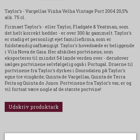
Taylor's - Vargellas Vinha Velha Vintage Port 2004 20,5%
alk. 75 cl.
Firmaet Taylor's - eller Taylor, Fladgate & Yeatman, som
det helt korrekt hedder - er over 300 år gammelt. Taylor's
er stadig et personligt ejet familiefirma, som er
fuldstændig uafhængigt. Taylor's hovedsæde er beliggende
i Vila Nova de Gaia. Her afskibes portvinene, som
eksporteres til mindst 54 lande verden over - derudover
sælges portvinene selvfølgelig også i Portugal. Druerne til
portvinene fra Taylor's dyrkes i Dourodalen på Taylor's
egne tre vingårde; Quinta de Vargellas, Quinta de Terra
Feita og Quinta do Junco. Portvinene fra Taylor's var, er og
vil fortsat være nogle af de største portvine!
Udskriv produktark