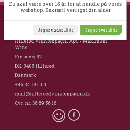
Du skal være over 18 år for at handle på vores
webshop. Bekræft venligst din alder
HILLERØD VINKOMPAGNI
Jeg er under 18 år
Jeg er over 18 år
Hillerød VinKompagni ApS / Maximum
Wine
Frejasvej 32
DK-3400 Hillerød
Danmark
+45 34 110 100
mail@hilleroedvinkompagni.dk
Cvr. nr. 36 89 56 16