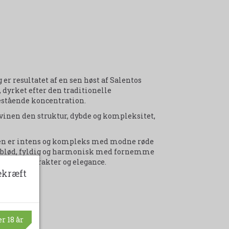
er resultatet af en sen høst af Salentos
dyrket efter den traditionelle
nestående koncentration.
 vinen den struktur, dybde og kompleksitet,
ten er intens og kompleks med modne røde
jlsblød, fyldig og harmonisk med fornemme
 vinens karakter og elegance.
ekræft
r 18 år