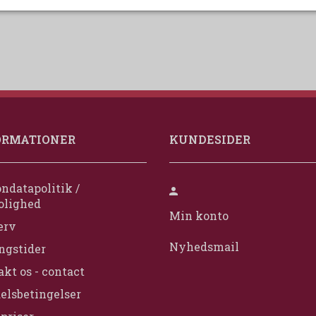
ORMATIONER
KUNDESIDER
ndatapolitik /
olighed
Min konto
erv
Nyhedsmail
ngstider
kt os - contact
elsbetingelser