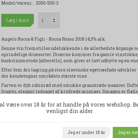
Model/varenr.:
2000-500-3
Læg i kurv
Angelo Rocca & Figli - Rocca Rosso 2018 14,5% alk.
Denne vin fremstilles udelukkende i de allerbedste årgange og 
oprindelige druesorter. Druerne kommer fra gamle vinstokke, 
buskvinsmetode (alberello), som giver et lavt udbytte og en e
Efter fem års lagring på store slavonske egetræsfade udvikler
der kendetegner områdets største vine.
Farven er dyb rubinrød med smukke granatrøde nuancer. Duf
frugter, elegant ledsaget af krydrede aromaer. Smagen er flø
tanniner og en imponerende lang eftersmag, der understreger
al være over 18 år for at handle på vores webshop. B
venligst din alder
Udskriv produktark
Jeg er under 18 år
Jeg er ove