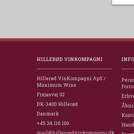
HILLERØD VINKOMPAGNI
INF
Hillerød VinKompagni ApS /
Perso
Maximum Wine
Fortr
Frejasvej 32
Erhv
DK-3400 Hillerød
Åbni
Danmark
Konta
+45 34 110 100
Hand
mail@hilleroedvinkompagni.dk