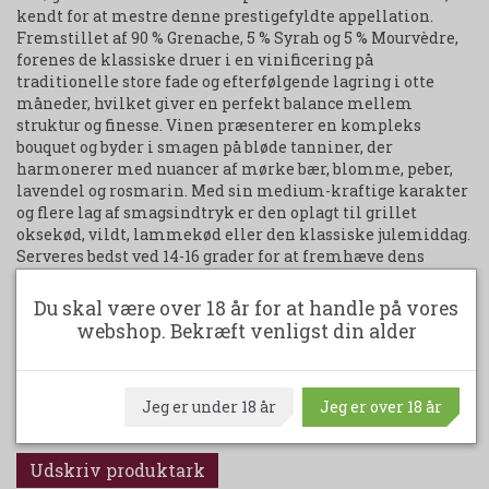
kendt for at mestre denne prestigefyldte appellation.
Fremstillet af 90 % Grenache, 5 % Syrah og 5 % Mourvèdre,
forenes de klassiske druer i en vinificering på
traditionelle store fade og efterfølgende lagring i otte
måneder, hvilket giver en perfekt balance mellem
struktur og finesse. Vinen præsenterer en kompleks
bouquet og byder i smagen på bløde tanniner, der
harmonerer med nuancer af mørke bær, blomme, peber,
lavendel og rosmarin. Med sin medium-kraftige karakter
og flere lag af smagsindtryk er den oplagt til grillet
oksekød, vildt, lammekød eller den klassiske julemiddag.
Serveres bedst ved 14-16 grader for at fremhæve dens
kompleksitet og elegance. Med 15 % alkohol og en evne til
at udvikle sig smukt over tid, byder denne vin på krydrede
Du skal være over 18 år for at handle på vores
aromaer, toastede noter, moskus og en antydning af
webshop. Bekræft venligst din alder
underskov, der gør den til en oplagt julevin i 2024.
Jeg er under 18 år
Jeg er over 18 år
Leveres i kasser med 6 flasker à 75 cl.
GODT KØB!
Udskriv produktark