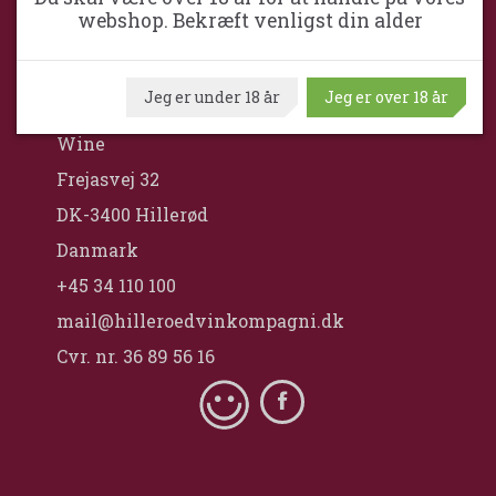
webshop. Bekræft venligst din alder
HILLERØD VINKOMPAGNI
Jeg er under 18 år
Jeg er over 18 år
Hillerød VinKompagni ApS / Maximum
Wine
Frejasvej 32
DK-3400 Hillerød
Danmark
+45 34 110 100
mail@hilleroedvinkompagni.dk
Cvr. nr. 36 89 56 16