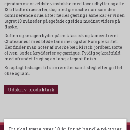
ejendommens ældste vinstokke med lave udbytter og alle
13 tilladte druesorter, dog med grenache noir som den
dominerende drue. Efter fælles gæring i åbne kar er vinen
lagret 18 måneder på egefade og siden modnet videre på
flaske.
Duften og smagen byder på en klassisk og koncentreret
Châteauneuf med bløde tanniner og stor kompleksitet.
Her finder man noter af mørke bær, kirsch, jordbær, sorte
oliven, læder, krydderier og garrigue. Fyldig og kraftfuld
med afrundet frugt og en lang, elegant finish.
En oplagt ledsager til simreretter samt stegt eller grillet
okse og lam.
Udskriv produktark
Du skal være over 18 år for at handle på vores