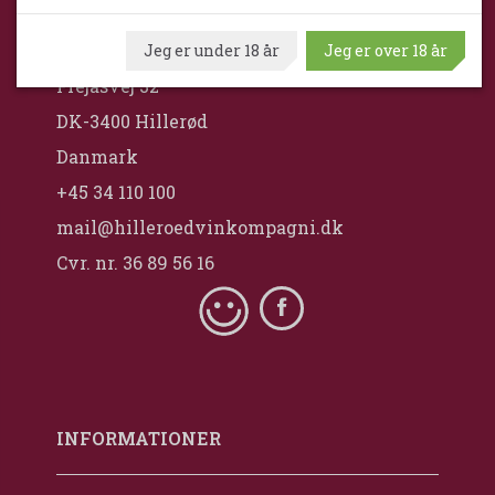
Hillerød VinKompagni ApS / Maximum
Wine
Jeg er under 18 år
Jeg er over 18 år
Frejasvej 32
DK-3400 Hillerød
Danmark
+45 34 110 100
mail@hilleroedvinkompagni.dk
Cvr. nr. 36 89 56 16
INFORMATIONER