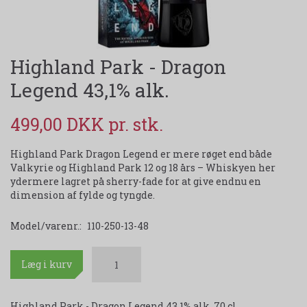
Highland Park - Dragon
Legend 43,1% alk.
499,00 DKK
Highland Park Dragon Legend er mere røget end både
Valkyrie og Highland Park 12 og 18 års – Whiskyen her
ydermere lagret på sherry-fade for at give endnu en
dimension af fylde og tyngde.
Model/varenr.:
110-250-13-48
Læg i kurv
Highland Park - Dragon Legend 43,1% alk. 70 cl.