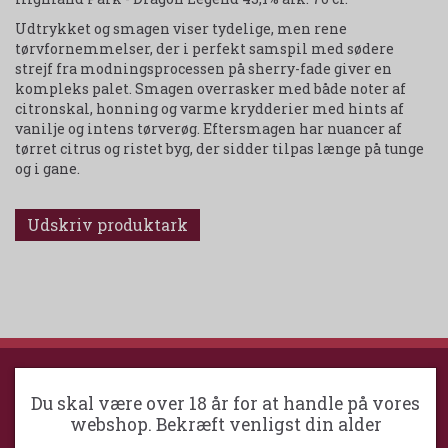
Udtrykket og smagen viser tydelige, men rene
tørvfornemmelser, der i perfekt samspil med sødere
strejf fra modningsprocessen på sherry-fade giver en
kompleks palet. Smagen overrasker med både noter af
citronskal, honning og varme krydderier med hints af
vanilje og intens tørverøg. Eftersmagen har nuancer af
tørret citrus og ristet byg, der sidder tilpas længe på tunge
og i gane.
Udskriv produktark
Du skal være over 18 år for at handle på vores
HILLERØD VINKOMPAGNI
webshop. Bekræft venligst din alder