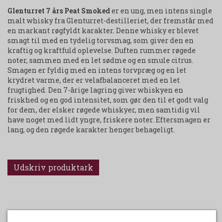
Glenturret 7 års Peat Smoked
er en ung, men intens single
malt whisky fra Glenturret-destilleriet, der fremstår med
en markant røgfyldt karakter. Denne whisky er blevet
smagt til med en tydelig torvsmag, som giver den en
kraftig og kraftfuld oplevelse. Duften rummer røgede
noter, sammen med en let sødme og en smule citrus.
Smagen er fyldig med en intens torvpræg og en let
krydret varme, der er velafbalanceret med en let
frugtighed. Den 7-årige lagring giver whiskyen en
friskhed og en god intensitet, som gør den til et godt valg
for dem, der elsker røgede whiskyer, men samtidig vil
have noget med lidt yngre, friskere noter. Eftersmagen er
lang, og den røgede karakter henger behageligt.
Udskriv produktark