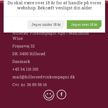
Du skal være over 18 år for at handle på vores
webshop. Bekræft venligst din alder
HILLERØD VINKOMPAGNI
Jeg er under 18 år
Jeg er over 18 år
Hillerød VinKompagni ApS / Maximum
Wine
Frejasvej 32
DK-3400 Hillerød
Danmark
+45 34 110 100
mail@hilleroedvinkompagni.dk
Cvr. nr. 36 89 56 16