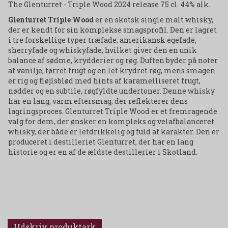
The Glenturret - Triple Wood 2024 release 75 cl. 44% alk.
Glenturret Triple Wood
er en skotsk single malt whisky,
der er kendt for sin komplekse smagsprofil. Den er lagret
i tre forskellige typer træfade: amerikansk egefade,
sherryfade og whiskyfade, hvilket giver den en unik
balance af sødme, krydderier og røg. Duften byder på noter
af vanilje, tørret frugt og en let krydret røg, mens smagen
er rig og fløjlsblød med hints af karamelliseret frugt,
nødder og en subtile, røgfyldte undertoner. Denne whisky
har en lang, varm eftersmag, der reflekterer dens
lagringsproces. Glenturret Triple Wood er et fremragende
valg for dem, der ønsker en kompleks og velafbalanceret
whisky, der både er letdrikkelig og fuld af karakter. Den er
produceret i destilleriet Glenturret, der har en lang
historie og er en af de ældste destillerier i Skotland.
Udskriv produktark