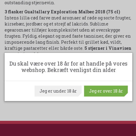
outstanding stjernevin.
3 flasker Gualtallary Exploration Malbec 2018 (75 cl)
Intens lilla-rød farve med aromaer af røde og sorte frugter,
kirsebær, jordbær og et strejf af lakrids. Sublime
egearomaer tilføjer kompleksitet uden at overskygge
frugten. Fyldig, elegant og med faste tanniner, der giver en
imponerende lang finish. Perfekt til grillet kød, vildt,
kraftige pastaretter eller hårde oste.
5 stjerner i Vinavisen
– en vin i særklasse.
Du skal være over 18 år for at handle på vores
Perfekt til dig, der elsker at opdage nye vinoplevelser fra
webshop. Bekræft venligst din alder
Argentina – eller som gave, der virkelig imponerer.
Udskriv produktark
Jeg er under 18 år
Jeg er over 18 år