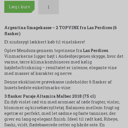
Læg i kurv
Argentina Smagekasse – 2 TOPVINE fra Las Perdices (6
flasker)
Et sindssygt lækkert køb til vinelskere!
Oplev Mendoza gennem topvinene fra
Las Perdices
.
Vinmarkerne ligger højt i Andesbjergenes skygge, hvor det
varme, tørre klima kombineres med kølig
højdeforfriskning – resultatet er intense, elegante vine
med masser af karakter og nerve.
Denne eksklusive prøvekasse indeholder 6 flasker af
husets bedste enkeltmarks-vine:
3 flasker Paraje Altamira Malbec 2018 (75 cl)
En dyb violet-rød vin med aromaer af røde frugter, violer,
blommer og kirsebærsyltetøj. Balancen mellem frugt og
egetræ er perfekt, med let sødme og faste tanniner, der
giver en lang og elegant finish. Ideel til rødt kød, Ribeye,
Sashi, vildt, flødebaserede retter og hårde oste. En