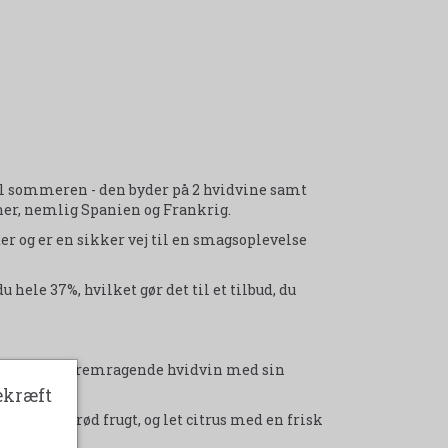
l sommeren - den byder på 2 hvidvine samt
ner, nemlig Spanien og Frankrig.
er og er en sikker vej til en smagsoplevelse
hele 37%, hvilket gør det til et tilbud, du
 Rueda, en fremragende hvidvin med sin
ekræft
af moden rød frugt, og let citrus med en frisk