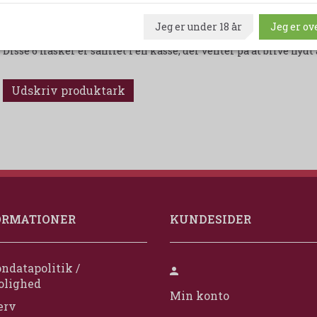
2 flasker af Colombard Sauvignon Blanc igen fra det prest
Jeg er under 18 år
Jeg er ove
Gascogne-regionen i Frankrig, der forfører med sin kom
Disse 6 flasker er samlet i én kasse, der venter på at blive nyd
Udskriv produktark
ORMATIONER
KUNDESIDER
ndatapolitik /
olighed
Min konto
erv