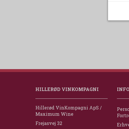
HILLERØD VINKOMPAGNI
INF
Hillerød VinKompagni ApS /
Perso
Maximum Wine
Fortr
Frejasvej 32
Erhv