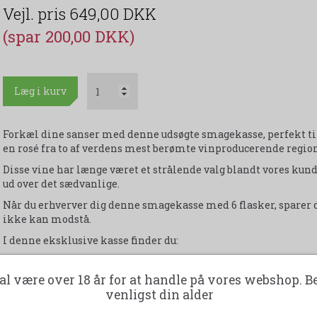
649,00 DKK
(spar 200,00 DKK)
Læg i kurv
Forkæl dine sanser med denne udsøgte smagekasse, perfekt ti
en rosé fra to af verdens mest berømte vinproducerende regio
Disse vine har længe været et strålende valg blandt vores kund
ud over det sædvanlige.
Når du erhverver dig denne smagekasse med 6 flasker, sparer du 
ikke kan modstå.
I denne eksklusive kasse finder du:
2 flasker af den forførende Montespina Sauvignon Blanc
subtile elegance og friske smagsnoter.
al være over 18 år for at handle på vores webshop. B
venligst din alder
2 flasker af den forfriskende Vignoble Ferret, der emmer 
balance i smagen.