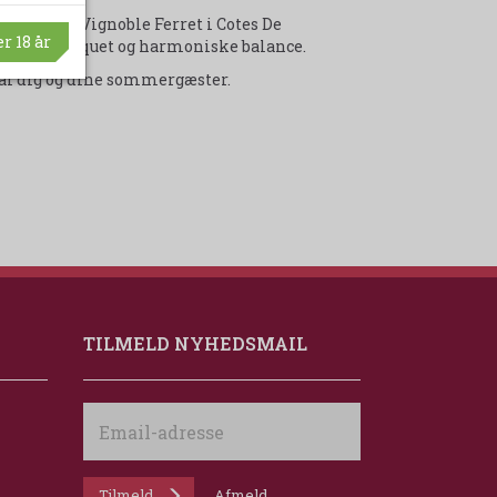
igefyldte Vignoble Ferret i Cotes De
r 18 år
plekse bouquet og harmoniske balance.
t af dig og dine sommergæster.
TILMELD NYHEDSMAIL
Email-
adresse
Tilmeld
Afmeld