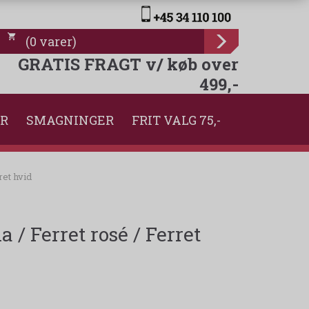
(
0
varer
)
GRATIS FRAGT v/ køb over
499,-
ER
SMAGNINGER
FRIT VALG 75,-
et hvid
 Ferret rosé / Ferret