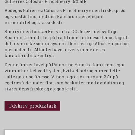
Gutierréz Colosia - Fino Sherry 15% alk.
Bodegas Gutiérrez Colosías Fino Sherry er en frisk, sprød
og knastør fino med delikate aromaer, elegant
mineralitet og klassisk stil.
Sherry er en forstærket vin fra DO Jerez i det sydlige
Spanien, fremstillet på traditionelle druesorter og lagret i
det historiske solera-system. Den særlige Albariza-jord og
nærheden til Atlanterhavet giver vinene deres
karakteristiske udtryk.
Denne fino er lavet på Palomino Fino fra familiens egne
vinmarker tæt ved kysten, hvilket bidrager med lette
salte noter og finesse. Vinen lagres minimum 3 år på
egetræsfade under flor, som beskytter mod oxidation og
sikrer dens friske og elegante stil.
Udskriv produktark