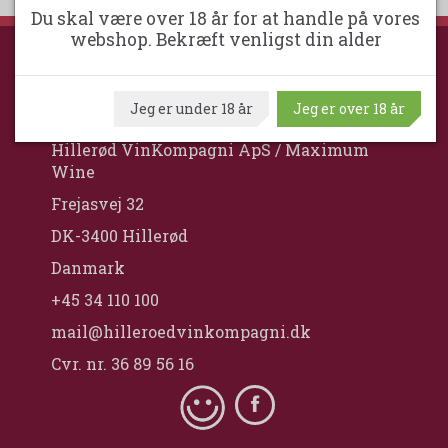
Du skal være over 18 år for at handle på vores
webshop. Bekræft venligst din alder
HILLERØD VINKOMPAGNI
Jeg er under 18 år
Jeg er over 18 år
Hillerød VinKompagni ApS / Maximum
Wine
Frejasvej 32
DK-3400 Hillerød
Danmark
+45 34 110 100
mail@hilleroedvinkompagni.dk
Cvr. nr. 36 89 56 16