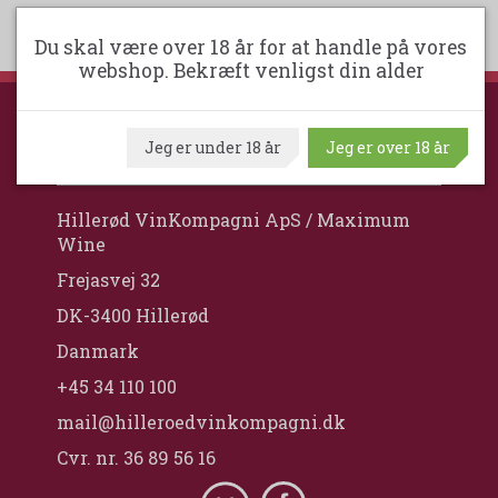
Du skal være over 18 år for at handle på vores
webshop. Bekræft venligst din alder
Jeg er under 18 år
Jeg er over 18 år
HILLERØD VINKOMPAGNI
Hillerød VinKompagni ApS / Maximum
Wine
Frejasvej 32
DK-3400 Hillerød
Danmark
+45 34 110 100
mail@hilleroedvinkompagni.dk
Cvr. nr. 36 89 56 16