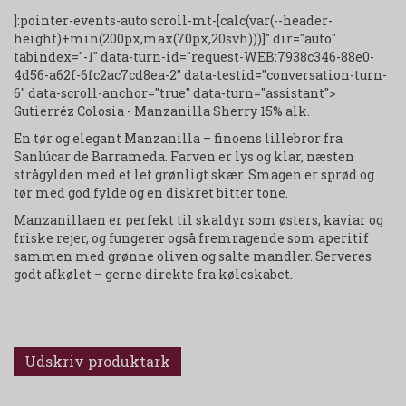
]:pointer-events-auto scroll-mt-[calc(var(--header-
height)+min(200px,max(70px,20svh)))]" dir="auto"
tabindex="-1" data-turn-id="request-WEB:7938c346-88e0-
4d56-a62f-6fc2ac7cd8ea-2" data-testid="conversation-turn-
6" data-scroll-anchor="true" data-turn="assistant">
Gutierréz Colosia - Manzanilla Sherry 15% alk.
En tør og elegant Manzanilla – finoens lillebror fra
Sanlúcar de Barrameda. Farven er lys og klar, næsten
strågylden med et let grønligt skær. Smagen er sprød og
tør med god fylde og en diskret bitter tone.
Manzanillaen er perfekt til skaldyr som østers, kaviar og
friske rejer, og fungerer også fremragende som aperitif
sammen med grønne oliven og salte mandler. Serveres
godt afkølet – gerne direkte fra køleskabet.
Udskriv produktark