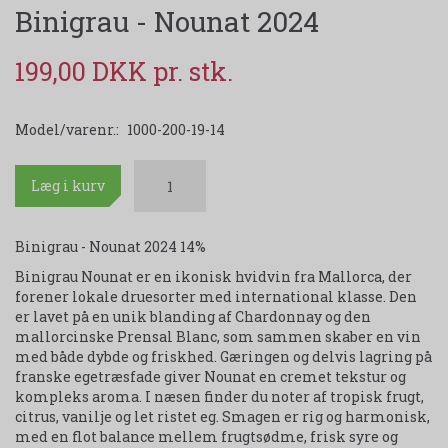
Binigrau - Nounat 2024
199,00 DKK
Model/varenr.:
1000-200-19-14
Læg i kurv
Binigrau - Nounat 2024 14%
Binigrau Nounat er en ikonisk hvidvin fra Mallorca, der
forener lokale druesorter med international klasse. Den
er lavet på en unik blanding af Chardonnay og den
mallorcinske Prensal Blanc, som sammen skaber en vin
med både dybde og friskhed. Gæringen og delvis lagring på
franske egetræsfade giver Nounat en cremet tekstur og
kompleks aroma. I næsen finder du noter af tropisk frugt,
citrus, vanilje og let ristet eg. Smagen er rig og harmonisk,
med en flot balance mellem frugtsødme, frisk syre og