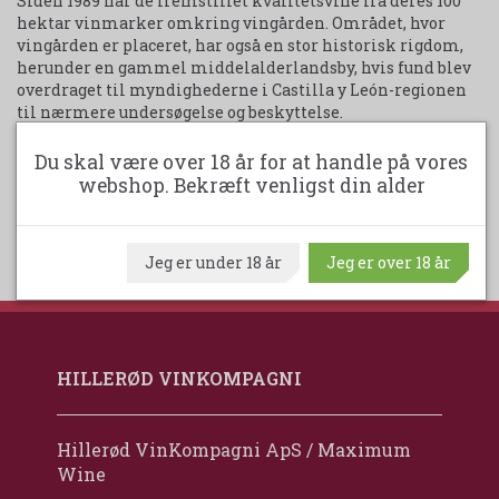
Siden 1989 har de fremstillet kvalitetsvine fra deres 100
hektar vinmarker omkring vingården. Området, hvor
vingården er placeret, har også en stor historisk rigdom,
herunder en gammel middelalderlandsby, hvis fund blev
overdraget til myndighederne i Castilla y León-regionen
til nærmere undersøgelse og beskyttelse.
Du skal være over 18 år for at handle på vores
Udskriv produktark
webshop. Bekræft venligst din alder
Jeg er under 18 år
Jeg er over 18 år
HILLERØD VINKOMPAGNI
Hillerød VinKompagni ApS / Maximum
Wine