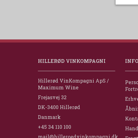
HILLERØD VINKOMPAGNI
INF
Hillerød VinKompagni ApS /
Perso
Maximum Wine
Fortr
Frejasvej 32
Erhv
DK-3400 Hillerød
Åbni
Danmark
Konta
+45 34 110 100
Hand
mail@hilleroedvinkompagni.dk