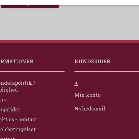
Udskriv produktark
ORMATIONER
KUNDESIDER
ndatapolitik /
olighed
Min konto
erv
Nyhedsmail
ngstider
kt os - contact
elsbetingelser