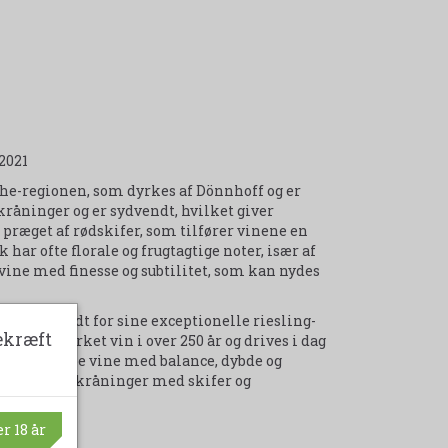
2021
e-regionen, som dyrkes af Dönnhoff og er
kråninger og er sydvendt, hvilket giver
præget af rødskifer, som tilfører vinene en
ar ofte florale og frugtagtige noter, især af
r vine med finesse og subtilitet, som kan nydes
land, kendt for sine exceptionelle riesling-
ekræft
f har dyrket vin i over 250 år og drives i dag
 til at skabe vine med balance, dybde og
på stejle skråninger med skifer og
r 18 år