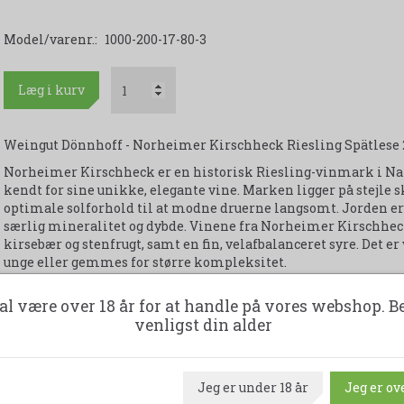
Model/varenr.:
1000-200-17-80-3
Læg i kurv
Weingut Dönnhoff - Norheimer Kirschheck Riesling Spätlese 
Norheimer Kirschheck er en historisk Riesling-vinmark i Nah
kendt for sine unikke, elegante vine. Marken ligger på stejle s
optimale solforhold til at modne druerne langsomt. Jorden er 
særlig mineralitet og dybde. Vinene fra Norheimer Kirschheck h
kirsebær og stenfrugt, samt en fin, velafbalanceret syre. Det e
unge eller gemmes for større kompleksitet.
Dönnhoff er en anerkendt vinproducent i Nahe-regionen i Tysk
al være over 18 år for at handle på vores webshop. B
vine, som udtrykker regionens unikke terroir. Familien Dönnhof
venligst din alder
af Helmut Dönnhoff, som har opnået en ikonstatus for sin evne
kompleksitet. Dönnhoffs vinmarker er hovedsageligt placeret 
vulkanske jordtyper, som er ideelle for riesling-druen.
Jeg er under 18 år
Jeg er ove