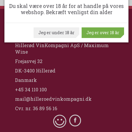
Du skal være over 18 år for at handle på vores
webshop. Bekræft venligst din alder
HILLERØD VINKOMPAGNI
Jeg er under 18 år
Jeg er over 18 år
Hillerød VinKompagni ApS / Maximum
Wine
Frejasvej 32
DK-3400 Hillerød
Danmark
+45 34 110 100
mail@hilleroedvinkompagni.dk
Cvr. nr. 36 89 56 16