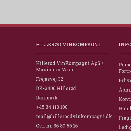
HILLERØD VINKOMPAGNI
INF
Hillerød VinKompagni ApS /
Perso
Maximum Wine
Fortr
Frejasvej 32
Erhv
DK-3400 Hillerød
Åbni
Danmark
Konta
+45 34 110 100
Hand
mail@hilleroedvinkompagni.dk
Fragt
Cvr. nr. 36 89 56 16
Ledig