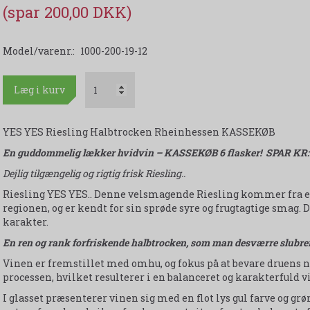
(spar 200,00 DKK)
Model/varenr.:
1000-200-19-12
Læg i kurv
YES YES Riesling Halbtrocken Rheinhessen KASSEKØB
En guddommelig lækker hvidvin – KASSEKØB 6 flasker! SPAR KR: 
Dejlig tilgængelig og rigtig frisk Riesling..
Riesling YES YES.. Denne velsmagende Riesling kommer fra e
regionen, og er kendt for sin sprøde syre og frugtagtige smag.
karakter.
En ren og rank forfriskende halbtrocken, som man desværre slubrer al
Vinen er fremstillet med omhu, og fokus på at bevare druens 
processen, hvilket resulterer i en balanceret og karakterfuld v
I glasset præsenterer vinen sig med en flot lys gul farve og gr