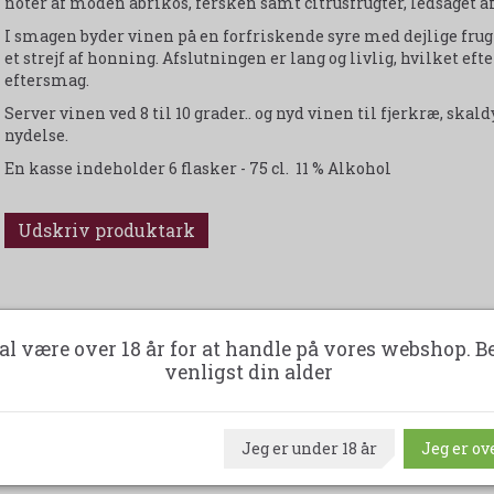
noter af moden abrikos, fersken samt citrusfrugter, ledsaget 
I smagen byder vinen på en forfriskende syre med dejlige frugt
et strejf af honning. Afslutningen er lang og livlig, hvilket ef
eftersmag.
Server vinen ved 8 til 10 grader.. og nyd vinen til fjerkræ, skaldy
nydelse.
En kasse indeholder 6 flasker - 75 cl. 11 % Alkohol
Udskriv produktark
al være over 18 år for at handle på vores webshop. B
venligst din alder
Jeg er under 18 år
Jeg er ove