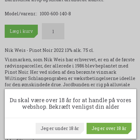
Model/varenr.:
1000-600-140-8
Læg i kurv
Nik Weis - Pinot Noir 2022 13% alk. 75 cl.
Vinmarken, som Nik Weis har erhvervet, er en af de første
rødvinsparceller, der allerede i 1986 blev beplantet med
Pinot Noir. Her ved siden af den berømte vinmark
Wiltinger Schlangengraben er vækstbetingelserne ideelle
for den ømskindede drue. Jordbunden er rig på alluviale
aflejringer og rød skifer, mens den sydvestvendte
eksponering sikrer optimal varme og sollys, der er
Du skal være over 18 år for at handle på vores
nødvendig for druens modning og smagsrigdom. Druerne
webshop. Bekræft venligst din alder
håndhøstes og gærer herefter med vildgær og daglige
nedskubninger af "hatten" – dvs. den mængde af
drueskaller, der samler sig i toppen af gæringskarrene.
Jeg er under 18 år
Jeg er over 18 år
Efter gæring lagrer vinen i franske egetræsfade i 18
måneder, hvor den undergår malolaktisk gæring. Vinen er