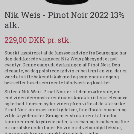
Nik Weis - Pinot Noir 2022 13%
alk.
229,00 DKK
Stærkt inspireret af de famøse rødvine fra Bourgogne har
den dedikerede vinmager Nik Weis påbegyndt et nyt
eventyr. Denne gang udi dyrkningen af Pinot Noir. Den
elegante, og dog polstrede rødvin er bestemt en vin, der er
værd at stifte bekendtskab med og som endnu engang
bekræfter husets eminente håndværk og kvalitet.
Stilen i Nik Weis’ Pinot Noir er til den mørke side, om
end vinen demonstrerer druens karakteristiske elegance
og lethed. I næsen byder vinen på en vifte af de klassiske
Pinot Noir-aromaer med røde bær, fine florale nuancer og
vilde krydderurter. Smagen er struktureret af modne
tanniner med krydrede noter, kirsebær og hindbær og fine
mineralske undertoner. En vin med velourblød tekstur,
harmonisk krop og smukt afrundede kanter.