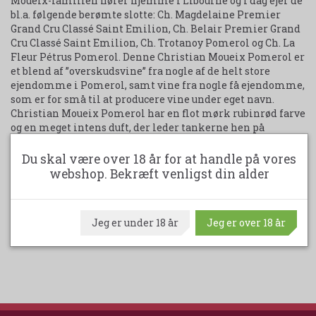
Moueix-familien hører hjemme i Libourne og i dag ejer de
bl.a. følgende berømte slotte: Ch. Magdelaine Premier
Grand Cru Classé Saint Emilion, Ch. Belair Premier Grand
Cru Classé Saint Emilion, Ch. Trotanoy Pomerol og Ch. La
Fleur Pétrus Pomerol. Denne Christian Moueix Pomerol er
et blend af ”overskudsvine” fra nogle af de helt store
ejendomme i Pomerol, samt vine fra nogle få ejendomme,
som er for små til at producere vine under eget navn.
Christian Moueix Pomerol har en flot mørk rubinrød farve
og en meget intens duft, der leder tankerne hen på
solmodne jordbær, hindbær og blommer. Smagen er rund
og fyldig og den lange eftersmag blød og med et fint strejf
Du skal være over 18 år for at handle på vores
af vanille.
webshop. Bekræft venligst din alder
Velegnet til rødt kød, vildt og gode oste.
Jeg er under 18 år
Jeg er over 18 år
Udskriv produktark