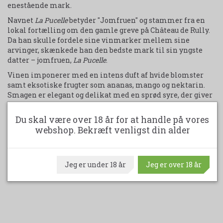
enestående mark.
Navnet
La Pucelle
betyder "Jomfruen" og stammer fra en
lokal fortælling om den gamle greve på Château de Rully.
Da han skulle fordele sine vinmarker mellem sine
arvinger, skænkede han den bedste mark til sin yngste
datter – jomfruen,
La Pucelle
.
Vinen imponerer med en intens duft af hvide blomster
samt eksotiske frugter som ananas, mango og nektarin.
Smagen er elegant og delikat med en sprød syre, der giver
friskhed og balance, mens den markante mineralitet og
den lange, vedvarende eftersmag fuldender oplevelsen.
Du skal være over 18 år for at handle på vores
Vinen serveres bedst ved 10–11 °C og har et
webshop. Bekræft venligst din alder
lagringspotentiale på 6–10 år. Den er et oplagt valg til fisk,
lyst kød og fjerkræ.
Jeg er under 18 år
Jeg er over 18 år
Udskriv produktark