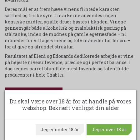
Deres mål er at fremhæve vinens flintede karakter,
salthed og friske syre. I markerne anvendes ingen
kemiske midler, og alle druer høstes i hånden. Vinene
gennemgår både alkoholisk og malolaktisk gæring på
ståltanke, inden de modnes på gamle egetræsfade – ni
måneder for village-vinene og tolv måneder for 1er cru –
for at give en afrundet struktur.
Resultatet af Eleni og Edouards dedikerede arbejde er vine
på højeste niveau: levende, præcise og i perfekt balance. I
dag regnes parret blandt de mest lovende og talentfulde
producenter i hele Chablis.
Udskriv produktark
Du skal være over 18 år for at handle på vores
webshop. Bekræft venligst din alder
ANBEFALET
Jeg er under 18 år
Jeg er over 18 år