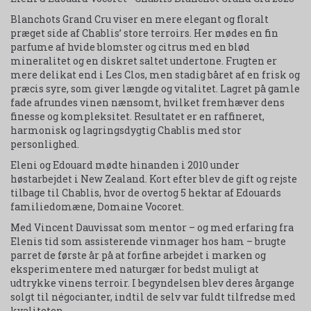
Blanchots Grand Cru viser en mere elegant og floralt
præget side af Chablis’ store terroirs. Her mødes en fin
parfume af hvide blomster og citrus med en blød
mineralitet og en diskret saltet undertone. Frugten er
mere delikat end i Les Clos, men stadig båret af en frisk og
præcis syre, som giver længde og vitalitet. Lagret på gamle
fade afrundes vinen nænsomt, hvilket fremhæver dens
finesse og kompleksitet. Resultatet er en raffineret,
harmonisk og lagringsdygtig Chablis med stor
personlighed.
Eleni og Edouard mødte hinanden i 2010 under
høstarbejdet i New Zealand. Kort efter blev de gift og rejste
tilbage til Chablis, hvor de overtog 5 hektar af Edouards
familiedomæne, Domaine Vocoret.
Med Vincent Dauvissat som mentor – og med erfaring fra
Elenis tid som assisterende vinmager hos ham – brugte
parret de første år på at forfine arbejdet i marken og
eksperimentere med naturgær for bedst muligt at
udtrykke vinens terroir. I begyndelsen blev deres årgange
solgt til négocianter, indtil de selv var fuldt tilfredse med
kvaliteten.