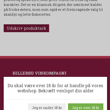
karakter. Det er en klassisk Aligoté, der nærmest kalder
på friske østers, men som også er et fremragende valg til
skaldyr og lette fiskeretter.
Udskriv produktark
HILLERØD VINKOMPAGNI
Du skal være over 18 år for at handle på vores
Hillerød VinKompagni ApS / Maximum
webshop. Bekræft venligst din alder
Wine
Frejasvej 32
Jeg er under 18 år
Jeg er over 18 år
DK-3400 Hillerød