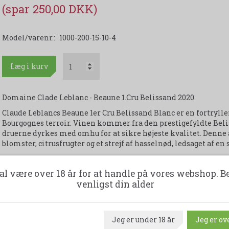
(spar 250,00 DKK)
Model/varenr.:
1000-200-15-10-4
Læg i kurv
Domaine Clade Leblanc - Beaune 1.Cru Belissand 2020
Claude Leblancs Beaune 1er Cru Belissand Blanc er en fortryll
Bourgognes terroir. Vinen kommer fra den prestigefyldte Belis
druerne dyrkes med omhu for at sikre højeste kvalitet. Denne
blomster, citrusfrugter og et strejf af hasselnød, ledsaget af en
Claude Leblanc er en dedikeret vinproducent, der kombinere
præcision for at skabe vine, der udtrykker autenticitet og fine
al være over 18 år for at handle på vores webshop. B
til skaldyr, grillet fisk eller som en luksuriøs aperitif. Vinen 
venligst din alder
verdensberømt for sine hvidvine.
Udskriv produktark
Jeg er under 18 år
Jeg er ove