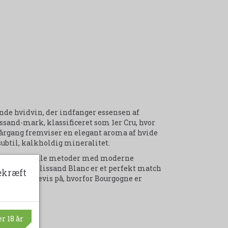
ende hvidvin, der indfanger essensen af
sand-mark, klassificeret som 1er Cru, hvor
 årgang fremviser en elegant aroma af hvide
 subtil, kalkholdig mineralitet.
r traditionelle metoder med moderne
sse. Hans Belissand Blanc er et perfekt match
ekræft
er et sandt bevis på, hvorfor Bourgogne er
r 18 år