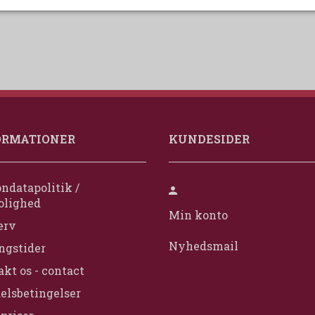
ORMATIONER
KUNDESIDER
ndatapolitik /
olighed
Min konto
erv
Nyhedsmail
ngstider
kt os - contact
elsbetingelser