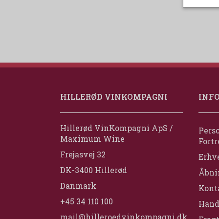
HILLERØD VINKOMPAGNI
INF
Hillerød VinKompagni ApS /
Perso
Maximum Wine
Fortr
Frejasvej 32
Erhv
DK-3400 Hillerød
Åbni
Danmark
Konta
+45 34 110 100
Hand
mail@hilleroedvinkompagni.dk