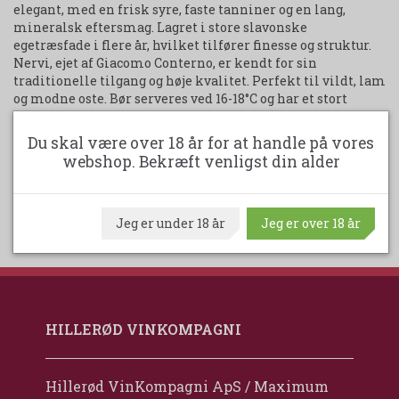
elegant, med en frisk syre, faste tanniner og en lang,
mineralsk eftersmag. Lagret i store slavonske
egetræsfade i flere år, hvilket tilfører finesse og struktur.
Nervi, ejet af Giacomo Conterno, er kendt for sin
traditionelle tilgang og høje kvalitet. Perfekt til vildt, lam
og modne oste. Bør serveres ved 16-18°C og har et stort
lagringspotentiale.
Du skal være over 18 år for at handle på vores
webshop. Bekræft venligst din alder
Udskriv produktark
Jeg er under 18 år
Jeg er over 18 år
HILLERØD VINKOMPAGNI
Hillerød VinKompagni ApS / Maximum