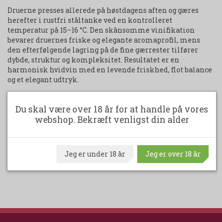
Druerne presses allerede på høstdagens aften og gæres
herefter i rustfri ståltanke ved en kontrolleret
temperatur på 15–16 °C. Den skånsomme vinifikation
bevarer druernes friske og elegante aromaprofil, mens
den efterfølgende lagring på de fine gærrester tilfører
dybde, struktur og kompleksitet. Resultatet er en
harmonisk hvidvin med en levende friskhed, flot balance
og et elegant udtryk.
Vinen er en fremragende ledsager til fisk og skaldyr,
risotto med grønne grøntsager samt lette kyllingeretter,
Du skal være over 18 år for at handle på vores
hvor dens friske syre og fine struktur kommer særligt til
webshop. Bekræft venligst din alder
sin ret.
Udskriv produktark
Jeg er under 18 år
Jeg er over 18 år