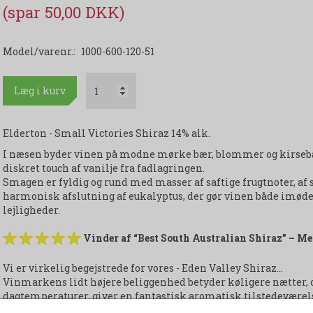
(spar 50,00 DKK)
Model/varenr.:
1000-600-120-51
Læg i kurv
Elderton - Small Victories Shiraz 14% alk.
I næsen byder vinen på modne mørke bær, blommer og kirsebær, 
diskret touch af vanilje fra fadlagringen.
Smagen er fyldig og rund med masser af saftige frugtnoter, af
harmonisk afslutning af eukalyptus, der gør vinen både im
lejligheder.
Vinder af “Best South Australian Shiraz” – 
Vi er virkelig begejstrede for vores - Eden Valley Shiraz...
Vinmarkens lidt højere beliggenhed betyder køligere nætter
dagtemperaturer, giver en fantastisk aromatisk tilstedeværels
Alle de karakteristiske smagsvarianter er her, pakket ind i 