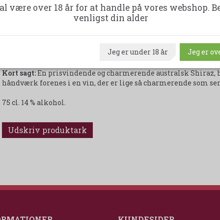
al være over 18 år for at handle på vores webshop. B
pakke.
venligst din alder
Nyd den ved 14 - 16 grader !!!!!!!!
Serveringsforslag:
Perfekt til alt fra grillretter, lam, oksekød, burger, til pizza,
Jeg er under 18 år
Jeg er ove
nydes alene som et hyggeligt glas.
Kort sagt:
En prisvindende og charmerende australsk Shiraz, hv
håndværk forenes i en vin, der er lige så charmerende som ser
75 cl. 14 % alkohol.
Udskriv produktark
ORMATIONER
KUNDESIDER