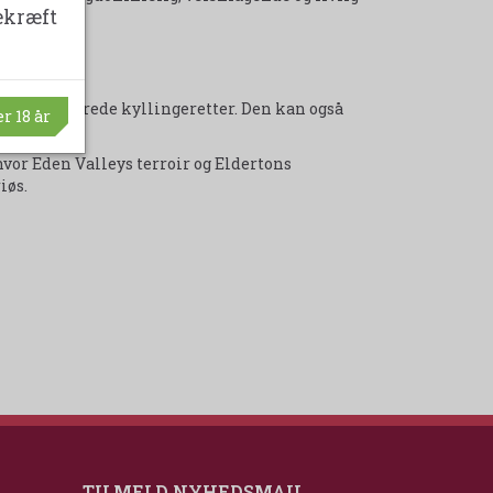
ekræft
 pasta og krydrede kyllingeretter. Den kan også
r 18 år
or Eden Valleys terroir og Eldertons
iøs.
TILMELD NYHEDSMAIL