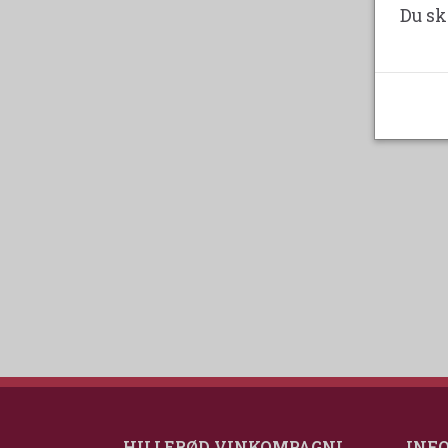
Du sk
HILLERØD VINKOMPAGNI
INF