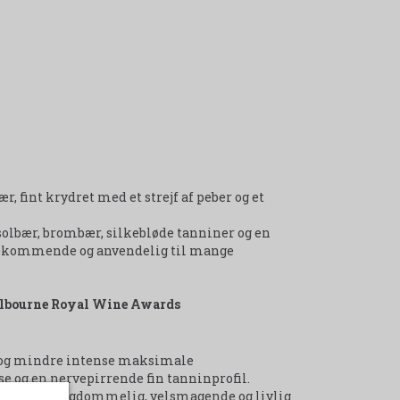
fint krydret med et strejf af peber og et
 solbær, brombær, silkebløde tanniner og en
ødekommende og anvendelig til mange
Melbourne Royal Wine Awards
, og mindre intense maksimale
e og en nervepirrende fin tanninprofil.
en lækker ungdommelig, velsmagende og livlig