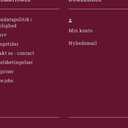
ndatapolitik /
olighed
Min konto
erv
Nyhedsmail
ngstider
kt os - contact
elsbetingelser
priser
e jobs