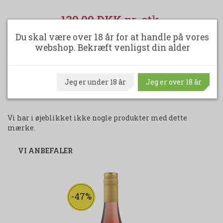
139,00 DKK
149,00 DKK
Du skal være over 18 år for at handle på vores
(spar 10,00 DKK)
webshop. Bekræft venligst din alder
LÆG I KURV
Jeg er under 18 år
Jeg er over 18 år
Vi har i øjeblikket ikke nogle produkter med dette
mærke.
VI ANBEFALER
-47%