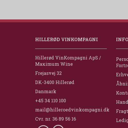
HILLERØD VINKOMPAGNI
INF
Hillerød VinKompagni ApS /
Perso
Maximum Wine
Fortr
Frejasvej 32
Erhv
DK-3400 Hillerød
Åbni
Danmark
Konta
+45 34 110 100
Hand
mail@hilleroedvinkompagni.dk
Fragt
Cvr. nr. 36 89 56 16
Ledig