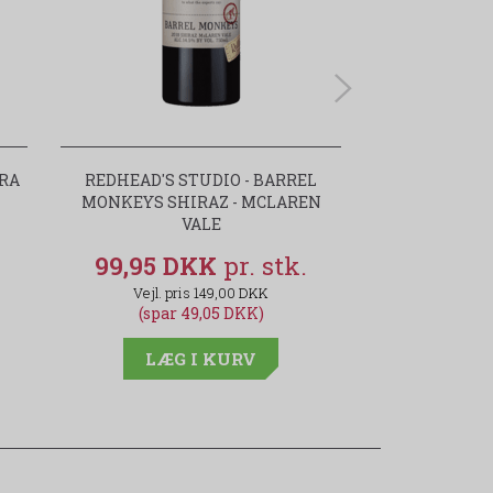
RRA
REDHEAD'S STUDIO - BARREL
SECRET BO
MONKEYS SHIRAZ - MCLAREN
GRAN
VALE
99,95 DKK
89,95
149,00 DKK
(spar 49,05 DKK)
LÆG
LÆG I KURV