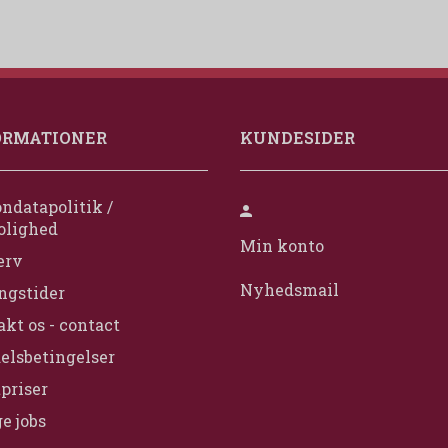
ORMATIONER
KUNDESIDER
ndatapolitik /
olighed
Min konto
erv
Nyhedsmail
ngstider
kt os - contact
elsbetingelser
priser
e jobs