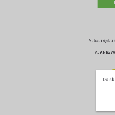
Vi har i øjeb
VI ANBEF
-
Du sk