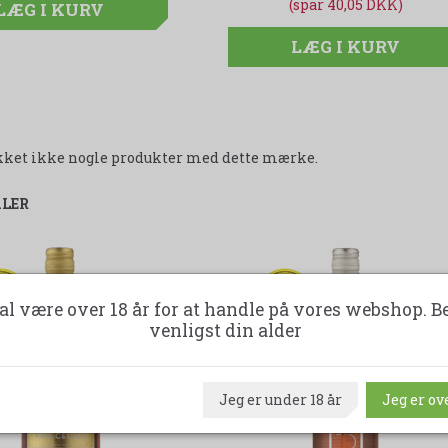
(spar 40,05 DKK)
(spar 40,05 DKK)
LÆG I KURV
LÆG I KURV
LÆG I KURV
likket ikke nogle produkter med dette mærke.
ALER
47%
-45%
al være over 18 år for at handle på vores webshop. B
venligst din alder
Jeg er under 18 år
Jeg er ove