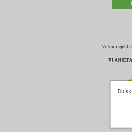
Vi har i øjeb
VI ANBEF
-
Du sk