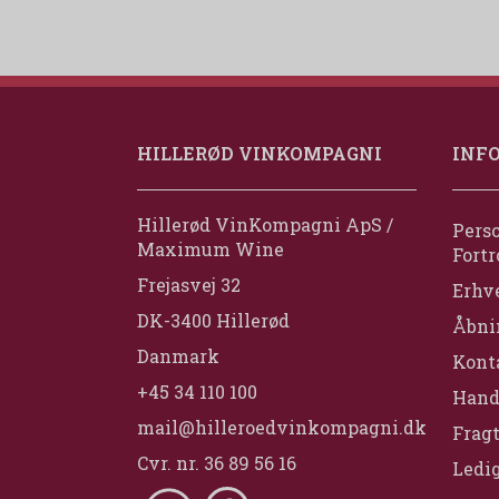
HILLERØD VINKOMPAGNI
INF
Hillerød VinKompagni ApS /
Perso
Maximum Wine
Fortr
Frejasvej 32
Erhv
DK-3400 Hillerød
Åbni
Danmark
Konta
+45 34 110 100
Hand
mail@hilleroedvinkompagni.dk
Fragt
Cvr. nr. 36 89 56 16
Ledig