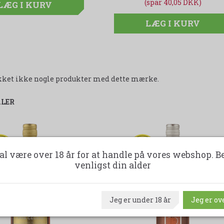
(spar 40,05 DKK)
(spar 40,05 DKK)
LÆG I KURV
LÆG I KURV
LÆG I KURV
likket ikke nogle produkter med dette mærke.
ALER
47%
-45%
al være over 18 år for at handle på vores webshop. B
venligst din alder
Jeg er under 18 år
Jeg er ove