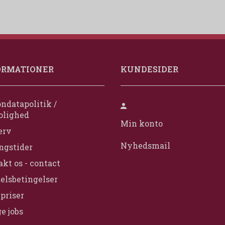
ORMATIONER
KUNDESIDER
ndatapolitik /
olighed
Min konto
erv
Nyhedsmail
ngstider
kt os - contact
elsbetingelser
priser
e jobs