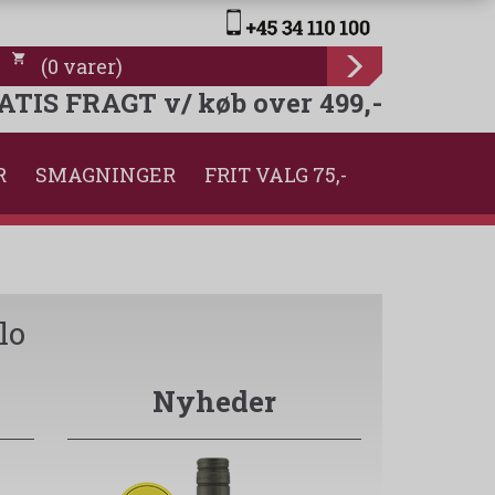
(
0
varer
)
ATIS FRAGT v/ køb over 499,-
R
SMAGNINGER
FRIT VALG 75,-
lo
Nyheder