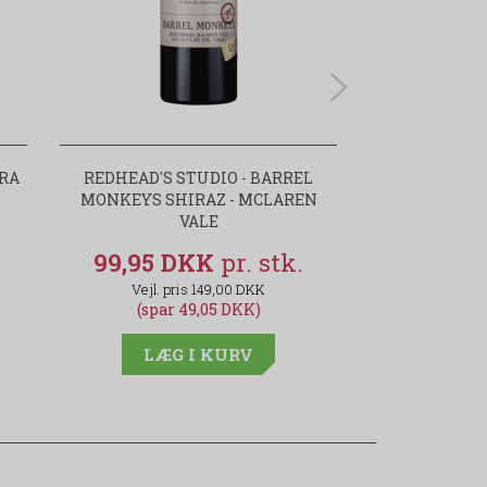
RRA
REDHEAD'S STUDIO - BARREL
SECRET BO
MONKEYS SHIRAZ - MCLAREN
GRAN
VALE
99,95 DKK
89,95
149,00 DKK
(spar 49,05 DKK)
LÆG
LÆG I KURV