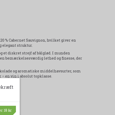
 20 % Cabernet Sauvignon, hvilket giver en
 elegant struktur.
et diskret strejf af bålglød. I munden
en bemærkelsesværdig lethed og finesse, der
hokolade og aromatiske middelhavsurter, som
– en vin i absolut topklasse.
ekræft
r 18 år