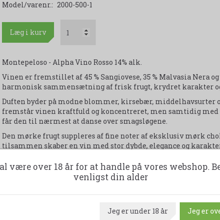
Model/varenr.:
2000-500-1
Læg i kurv
Montepeloso - Alpha Vino Rosso 14% alk.
Vinen er fremstillet af 45 % Sangiovese, 35 % Malvasia Nera og
harmonisk sammensætning af frisk frugt, krydret karakter og
Duften byder på modne blommer, kirsebær, middelhavsurter og 
fremstår vinen kraftfuld og koncentreret, men samtidig med 
får den til nærmest at danse over smagsløgene.
Den mørke frugt suppleres af fine noter af eksklusiv mørk c
tilsammen skaber en vin med stor dybde, elegance og karakter 
al være over 18 år for at handle på vores webshop. B
Udskriv produktark
venligst din alder
Jeg er under 18 år
Jeg er ove