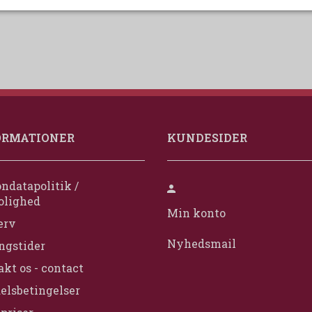
ORMATIONER
KUNDESIDER
ndatapolitik /
olighed
Min konto
erv
Nyhedsmail
ngstider
kt os - contact
elsbetingelser