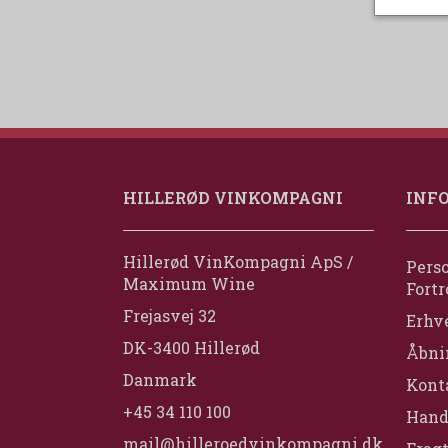
HILLERØD VINKOMPAGNI
INF
Hillerød VinKompagni ApS /
Perso
Maximum Wine
Fortr
Frejasvej 32
Erhv
DK-3400 Hillerød
Åbni
Danmark
Konta
+45 34 110 100
Hand
mail@hilleroedvinkompagni.dk