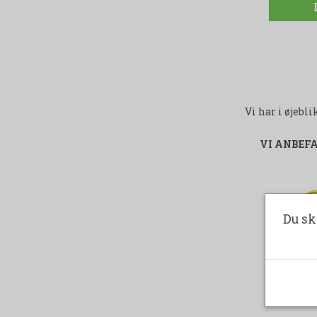
Vi har i øjeb
VI ANBEF
-
Du sk