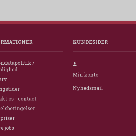
ORMATIONER
KUNDESIDER
ndatapolitik /
olighed
Min konto
erv
Nyhedsmail
ngstider
kt os - contact
elsbetingelser
priser
e jobs