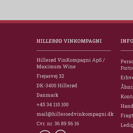
HILLERØD VINKOMPAGNI
INF
Hillerød VinKompagni ApS /
Perso
Maximum Wine
Fortr
Frejasvej 32
Erhv
DK-3400 Hillerød
Åbni
Danmark
Konta
+45 34 110 100
Hand
mail@hilleroedvinkompagni.dk
Fragt
Cvr. nr. 36 89 56 16
Ledig