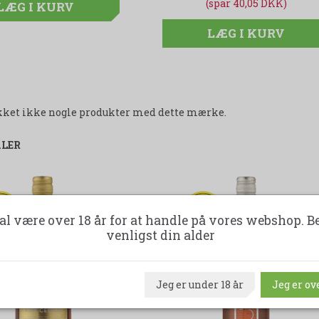
(spar 40,05 DKK)
(spar 40,05 DKK)
LÆG I KURV
LÆG I KURV
LÆG I KURV
likket ikke nogle produkter med dette mærke.
ALER
47%
-45%
al være over 18 år for at handle på vores webshop. B
venligst din alder
Jeg er under 18 år
Jeg er ove