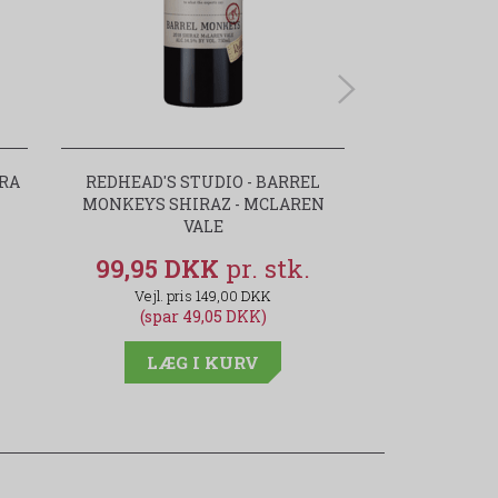
RRA
REDHEAD'S STUDIO - BARREL
SECRET BO
MONKEYS SHIRAZ - MCLAREN
GRAN
VALE
99,95 DKK
89,95
149,00 DKK
(spar 49,05 DKK)
LÆG
LÆG I KURV