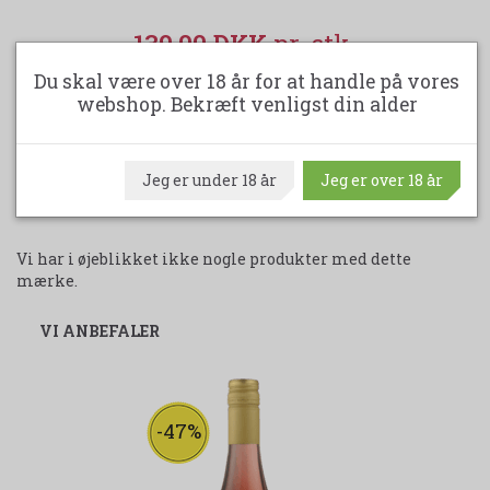
139,00 DKK
149,00 DKK
Du skal være over 18 år for at handle på vores
(spar 10,00 DKK)
webshop. Bekræft venligst din alder
LÆG I KURV
Jeg er under 18 år
Jeg er over 18 år
Vi har i øjeblikket ikke nogle produkter med dette
mærke.
VI ANBEFALER
-47%