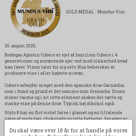
GOLD MEDAL - Mundus Vini
30. august 2025.
Bodegas Agustin Cubero er ejet af familien Cubero i 4
generetioner og nuværende ejer ved med sikkerhed hvad
han laver. Vinen taler for sig selv. Han behersker at
producere vine i aller højeste niveau.
Cubero arbejder meget med den spanske drue Garnacha,
som i bund og grund er det samme som Grenache. Druen
elsker varme og i sit rette element skabes der tætte og
mørke vine på denne drue. Typisk høj alkohol også.
Stylo 8 har en flot violet farve i glasset og en tiltalende
næse af sorte bær, chokolade og lette fadnoter. Smagen er
frugtrig og har en smule sødme over sig, men taninerne og
Du skal være over 18 år for at handle på vores
syren skaber en fantastisk balance. Servere denne vin til