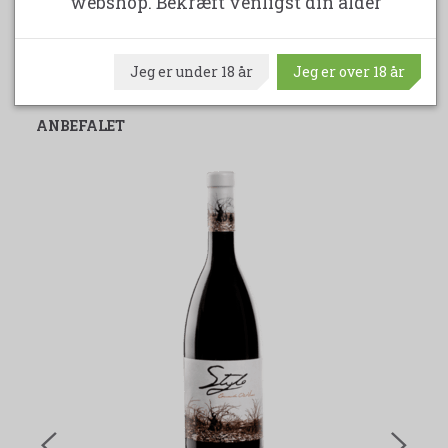
webshop. Bekræft venligst din alder
krydret retter eller tapas. Severer den ved 15 grader.
Udskriv produktark
Jeg er under 18 år
Jeg er over 18 år
ANBEFALET