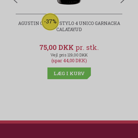
-37%
AGUSTIN CUBERO STYLO 4 UNICO GARNACHA
CALATAYUD
75,00 DKK
119,00 DKK
(spar 44,00 DKK)
LÆG I KURV